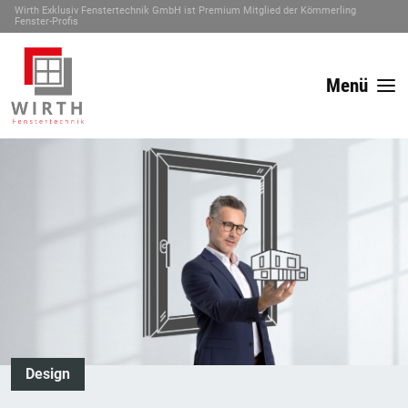
Wirth Exklusiv Fenstertechnik GmbH ist Premium Mitglied der Kömmerling
Fenster-Profis
Menü
Design