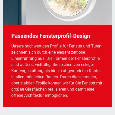
Passendes Fensterprofil-Design
Unsere hochwertigen Profile für Fenster und Türen
zeichnen sich durch eine elegant zeitlose
Linienführung aus. Die Formen der Fensterprofile
sind äußerst vielfältig. Sie reichen von eckiger
Kantengestaltung bis hin zu abgerundeten Kanten
in allen möglichen Radien. Durch die schmalen,
aber stabilen Profile können wir für Sie Fenster mit
großen Glasflächen realisieren und damit eine
offene Architektur ermöglichen.